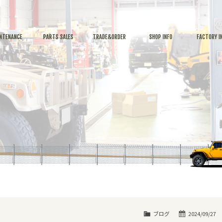
NTENANCE
PARTS SALES
TRADE&ORDER
SHOP INFO
FACTORY I
ブログ
2024/09/27