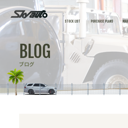
STOCK LIST
PURCHASE PLANS
MAI
BLOG
ブログ