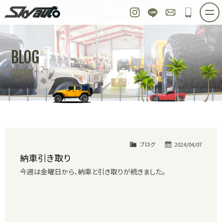
スカイオート
Instagram
LINE
お問い合わせ
048-97
ホーム
在庫車情報
ご購入プラン
BLOG
整備作業実例
パーツ販売
買取＆オーダー
ブログ
店舗紹介
工場紹介
会社概要
スタッフ紹介
求人情報
公式ブログ
お問い合わせ
ブログ
2024/04/07
納車引き取り
今週は金曜日から、納車と引き取りが続きました。