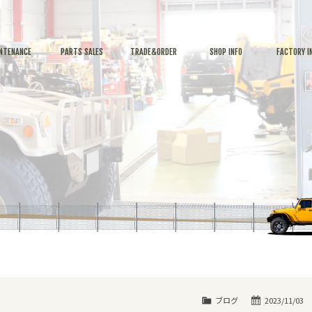
NTENANCE
PARTS SALES
TRADE&ORDER
SHOP INFO
FACTORY I
ブログ
2023/11/03