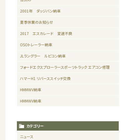
2001年 ダッジバン納車
夏季休業のお知らせ
2017 エスカレード 変速不良
OSOトレーラー納車
JLラングラー ルビコン納車
フォードエクスプローラースポーツトラック エアコン修理
ハマーH1 リバーススイッチ交換
HMMWV納車
HMMWV納車
カテゴリー
ニュース