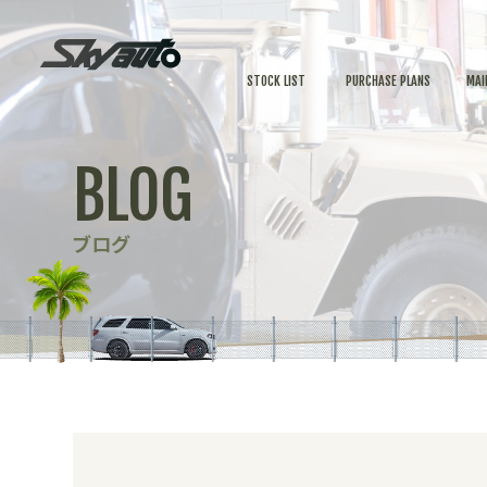
STOCK LIST
PURCHASE PLANS
MAI
BLOG
ブログ