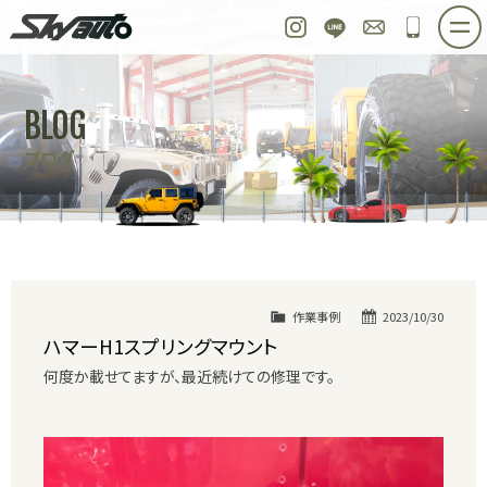
スカイオート
Instagram
LINE
お問い合わせ
048-97
ホーム
在庫車情報
ご購入プラン
BLOG
整備作業実例
パーツ販売
買取＆オーダー
ブログ
店舗紹介
工場紹介
会社概要
スタッフ紹介
求人情報
公式ブログ
お問い合わせ
作業事例
2023/10/30
ハマーH1スプリングマウント
何度か載せてますが、最近続けての修理です。