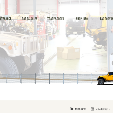
NTENANCE
PARTS SALES
TRADE&ORDER
SHOP INFO
FACTORY I
作業事例
2023/09/16