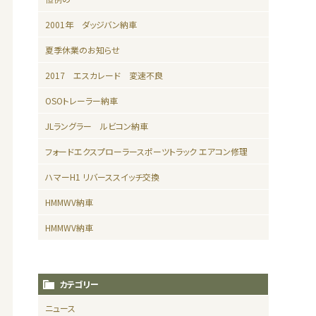
2001年 ダッジバン納車
夏季休業のお知らせ
2017 エスカレード 変速不良
OSOトレーラー納車
JLラングラー ルビコン納車
フォードエクスプローラースポーツトラック エアコン修理
ハマーH1 リバーススイッチ交換
HMMWV納車
HMMWV納車
カテゴリー
ニュース