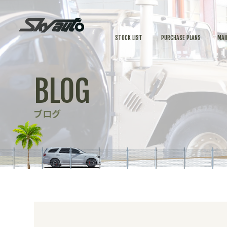
STOCK LIST
PURCHASE PLANS
MAI
BLOG
ブログ