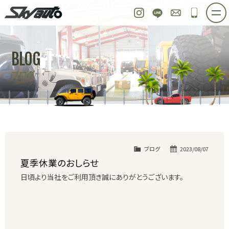
スカイオート
Instagram
LINE
お問い合わせ
048-97
ホーム
在庫車情報
ご購入プラン
BLOG
整備作業実例
パーツ販売
買取＆オーダー
ブログ
店舗紹介
工場紹介
会社概要
スタッフ紹介
求人情報
公式ブログ
お問い合わせ
ブログ
2023/08/07
夏季休業のおしらせ
日頃より当社をご利用頂き誠にありがとうございます。