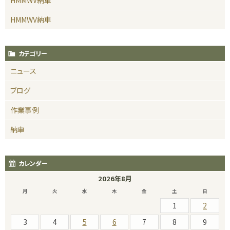
HMMWV納車
カテゴリー
ニュース
ブログ
作業事例
納車
カレンダー
2026年8月
月
火
水
木
金
土
日
1
2
3
4
5
6
7
8
9