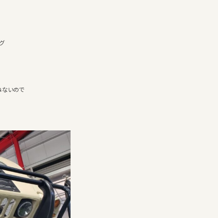
グ
ねないので