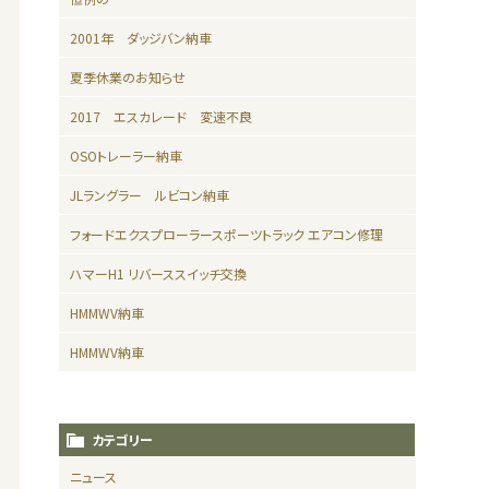
2001年 ダッジバン納車
夏季休業のお知らせ
2017 エスカレード 変速不良
OSOトレーラー納車
JLラングラー ルビコン納車
フォードエクスプローラースポーツトラック エアコン修理
ハマーH1 リバーススイッチ交換
HMMWV納車
HMMWV納車
カテゴリー
ニュース