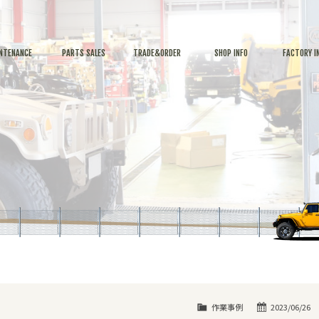
NTENANCE
PARTS SALES
TRADE&ORDER
SHOP INFO
FACTORY I
作業事例
2023/06/26