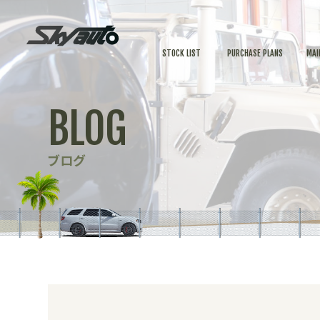
STOCK LIST
PURCHASE PLANS
MAI
BLOG
ブログ