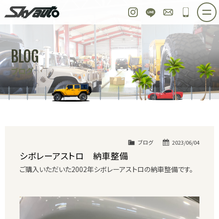
スカイオート
Instagram
LINE
お問い合わせ
048-97
ホーム
在庫車情報
ご購入プラン
BLOG
整備作業実例
パーツ販売
買取＆オーダー
ブログ
店舗紹介
工場紹介
会社概要
スタッフ紹介
求人情報
公式ブログ
お問い合わせ
ブログ
2023/06/04
シボレーアストロ 納車整備
ご購入いただいた2002年シボレーアストロの納車整備です。