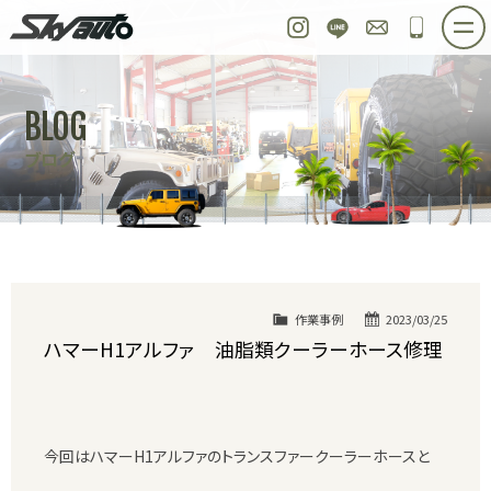
スカイオート
Instagram
LINE
お問い合わせ
048-97
ホーム
在庫車情報
ご購入プラン
BLOG
整備作業実例
パーツ販売
買取＆オーダー
ブログ
店舗紹介
工場紹介
会社概要
スタッフ紹介
求人情報
公式ブログ
お問い合わせ
作業事例
2023/03/25
ハマーH1アルファ 油脂類クーラーホース修理
今回はハマーH1アルファのトランスファークーラーホースと