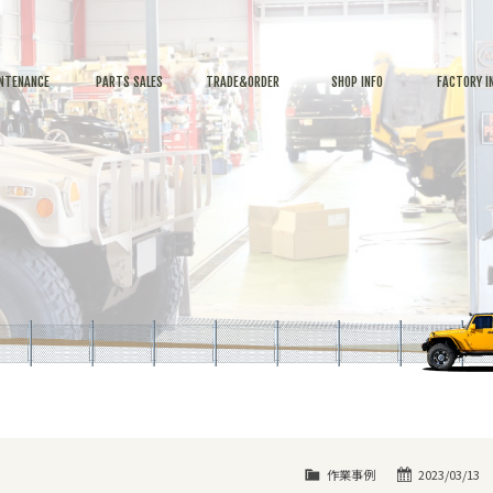
NTENANCE
PARTS SALES
TRADE&ORDER
SHOP INFO
FACTORY I
作業事例
2023/03/13