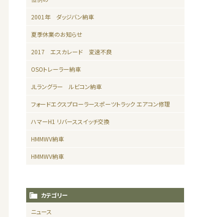
2001年 ダッジバン納車
夏季休業のお知らせ
2017 エスカレード 変速不良
OSOトレーラー納車
JLラングラー ルビコン納車
フォードエクスプローラースポーツトラック エアコン修理
ハマーH1 リバーススイッチ交換
HMMWV納車
HMMWV納車
カテゴリー
ニュース