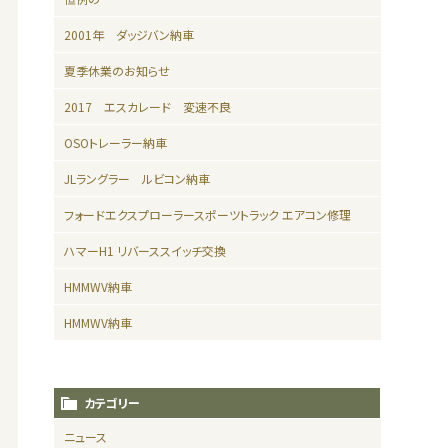
2001年 ダッジバン納車
夏季休業のお知らせ
2017 エスカレード 変速不良
OSOトレーラー納車
JLラングラー ルビコン納車
フォードエクスプローラースポーツトラック エアコン修理
ハマーH1 リバーススイッチ交換
HMMWV納車
HMMWV納車
カテゴリー
ニュース