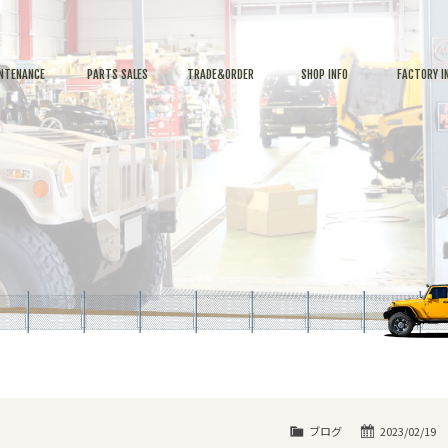
NTENANCE
PARTS SALES
TRADE&ORDER
SHOP INFO
FACTORY I
ブログ
2023/02/19