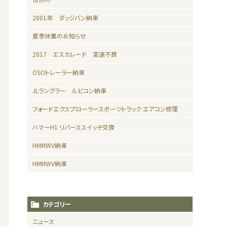
2001年 ダッジバン納車
夏季休業のお知らせ
2017 エスカレード 変速不良
OSOトレーラー納車
JLラングラー ルビコン納車
フォードエクスプローラースポーツトラック エアコン修理
ハマーH1 リバーススイッチ交換
HMMWV納車
HMMWV納車
カテゴリー
ニュース