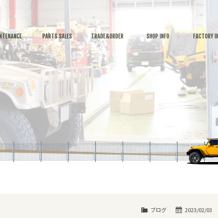
NTENANCE
PARTS SALES
TRADE&ORDER
SHOP INFO
FACTORY I
ブログ
2023/02/03