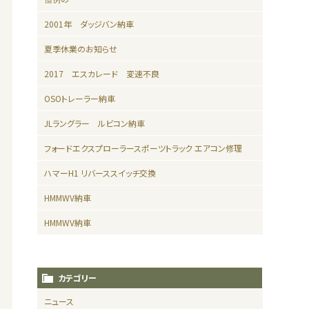
2001年 ダッジバン納車
夏季休業のお知らせ
2017 エスカレード 変速不良
OSOトレーラー納車
JLラングラー ルビコン納車
フォードエクスプローラースポーツトラック エアコン修理
ハマーH1 リバーススイッチ交換
HMMWV納車
HMMWV納車
カテゴリー
ニュース