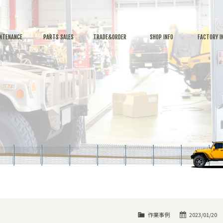
NTENANCE
PARTS SALES
TRADE&ORDER
SHOP INFO
FACTORY I
作業事例
2023/01/20