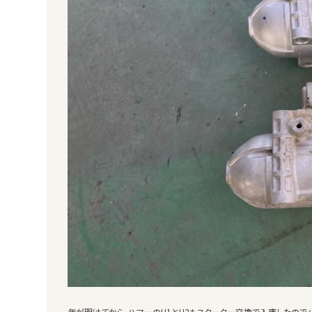
年が明けてから、ハマーのH1とH2もスターター交換で入庫したので