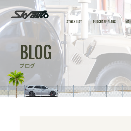
STOCK LIST
PURCHASE PLANS
MAI
BLOG
ブログ