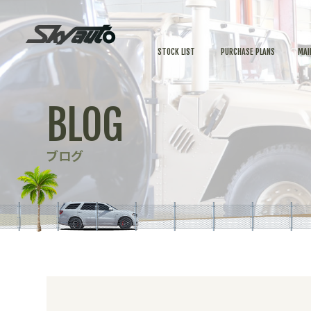
STOCK LIST
PURCHASE PLANS
MAI
BLOG
ブログ