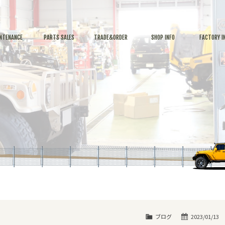
NTENANCE
PARTS SALES
TRADE&ORDER
SHOP INFO
FACTORY I
ブログ
2023/01/13