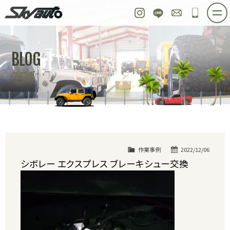
スカイオート
Instagram
LINE
お問い合わせ
048-97
ホーム
在庫車情報
ご購入プラン
BLOG
整備作業実例
パーツ販売
買取＆オーダー
ブログ
店舗紹介
工場紹介
会社概要
スタッフ紹介
求人情報
公式ブログ
お問い合わせ
作業事例
2022/12/06
シボレー エクスプレス ブレーキシュー交換