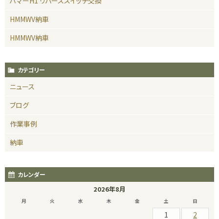
ハマーH1 リバーススイッチ交換
HMMWV納車
HMMWV納車
カテゴリー
ニュース
ブログ
作業事例
納車
カレンダー
2026年8月
月
火
水
木
金
土
日
1
2