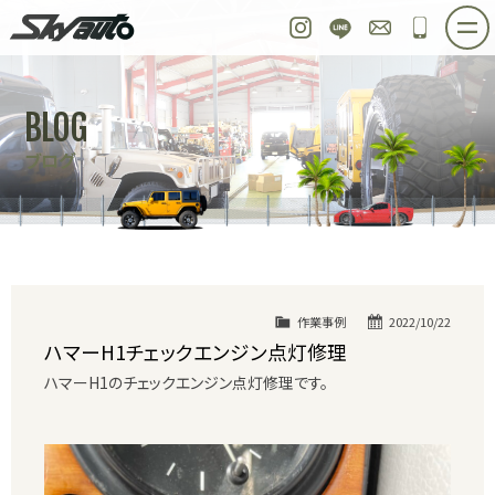
スカイオート
Instagram
LINE
お問い合わせ
048-97
ホーム
在庫車情報
ご購入プラン
BLOG
整備作業実例
パーツ販売
買取＆オーダー
ブログ
店舗紹介
工場紹介
会社概要
スタッフ紹介
求人情報
公式ブログ
お問い合わせ
作業事例
2022/10/22
ハマーH1チェックエンジン点灯修理
ハマーH1のチェックエンジン点灯修理です。