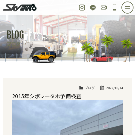
スカイオート
Instagram
LINE
お問い合わせ
048-97
ホーム
在庫車情報
ご購入プラン
BLOG
整備作業実例
パーツ販売
買取＆オーダー
ブログ
店舗紹介
工場紹介
会社概要
スタッフ紹介
求人情報
公式ブログ
お問い合わせ
ブログ
2022/10/14
2015年シボレータホ予備検査