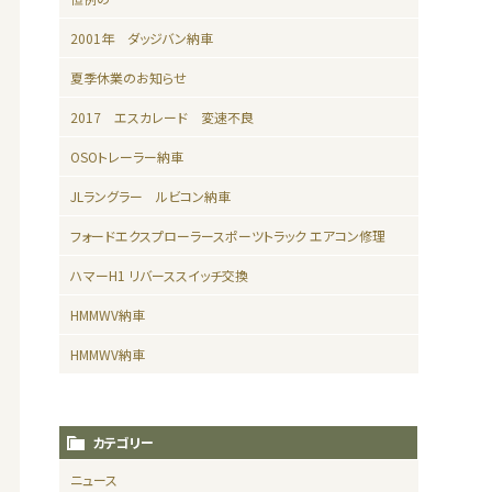
2001年 ダッジバン納車
夏季休業のお知らせ
2017 エスカレード 変速不良
OSOトレーラー納車
JLラングラー ルビコン納車
フォードエクスプローラースポーツトラック エアコン修理
ハマーH1 リバーススイッチ交換
HMMWV納車
HMMWV納車
カテゴリー
ニュース