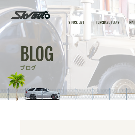
STOCK LIST
PURCHASE PLANS
MAI
BLOG
ブログ