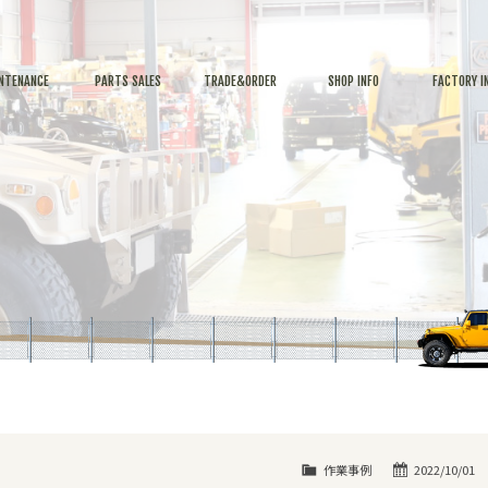
NTENANCE
PARTS SALES
TRADE&ORDER
SHOP INFO
FACTORY I
作業事例
2022/10/01