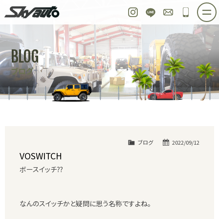
スカイオート
Instagram
LINE
お問い合わせ
048-97
ホーム
在庫車情報
ご購入プラン
BLOG
整備作業実例
パーツ販売
買取＆オーダー
ブログ
店舗紹介
工場紹介
会社概要
スタッフ紹介
求人情報
公式ブログ
お問い合わせ
ブログ
2022/09/12
VOSWITCH
ボースイッチ⁇
なんのスイッチかと疑問に思う名称ですよね。