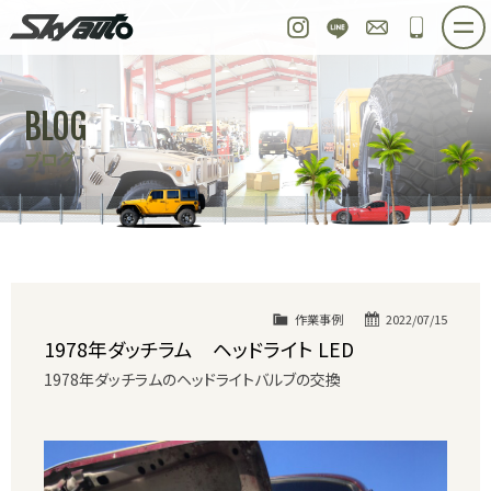
スカイオート
Instagram
LINE
お問い合わせ
048-97
ホーム
在庫車情報
ご購入プラン
BLOG
整備作業実例
パーツ販売
買取＆オーダー
ブログ
店舗紹介
工場紹介
会社概要
スタッフ紹介
求人情報
公式ブログ
お問い合わせ
作業事例
2022/07/15
1978年ダッチラム ヘッドライト LED
1978年ダッチラムのヘッドライトバルブの交換