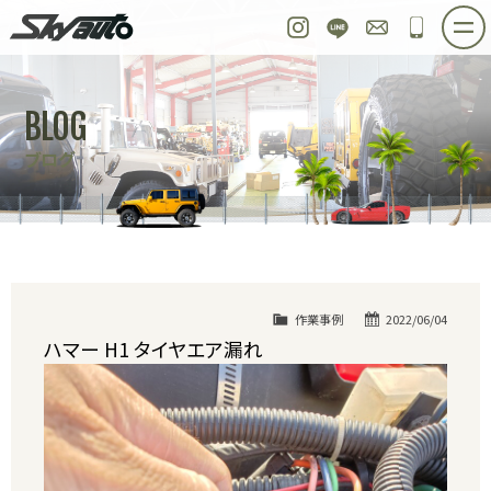
スカイオート
Instagram
LINE
お問い合わせ
048-97
ホーム
在庫車情報
ご購入プラン
BLOG
整備作業実例
パーツ販売
買取＆オーダー
ブログ
店舗紹介
工場紹介
会社概要
スタッフ紹介
求人情報
公式ブログ
お問い合わせ
作業事例
2022/06/04
ハマー H1 タイヤエア漏れ