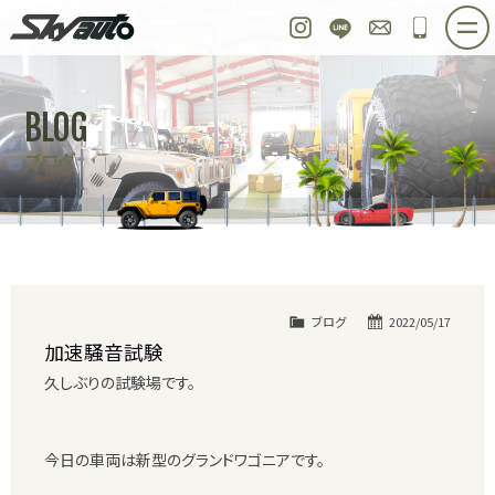
スカイオート
Instagram
LINE
お問い合わせ
048-97
ホーム
在庫車情報
ご購入プラン
BLOG
整備作業実例
パーツ販売
買取＆オーダー
ブログ
店舗紹介
工場紹介
会社概要
スタッフ紹介
求人情報
公式ブログ
お問い合わせ
ブログ
2022/05/17
加速騒音試験
久しぶりの試験場です。
今日の車両は新型のグランドワゴニアです。