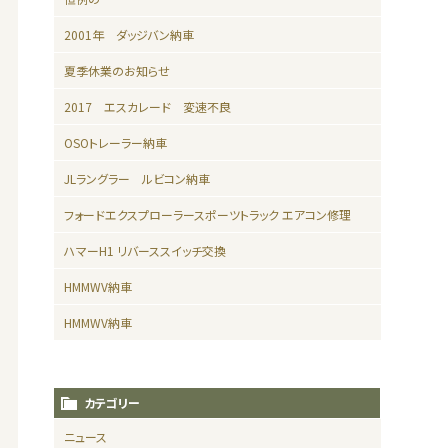
2001年 ダッジバン納車
夏季休業のお知らせ
2017 エスカレード 変速不良
OSOトレーラー納車
JLラングラー ルビコン納車
フォードエクスプローラースポーツトラック エアコン修理
ハマーH1 リバーススイッチ交換
HMMWV納車
HMMWV納車
カテゴリー
ニュース