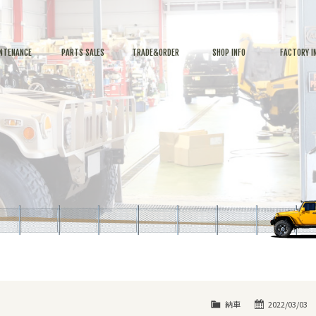
NTENANCE
PARTS SALES
TRADE&ORDER
SHOP INFO
FACTORY I
納車
2022/03/03