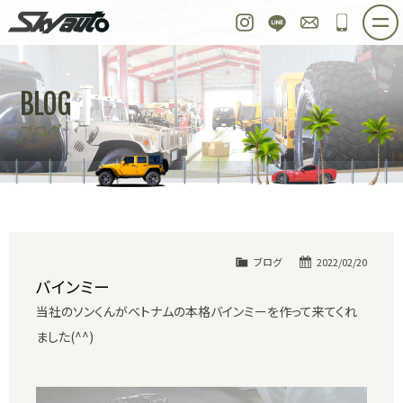
スカイオート
Instagram
LINE
お問い合わせ
048-97
ホーム
在庫車情報
ご購入プラン
BLOG
整備作業実例
パーツ販売
買取＆オーダー
ブログ
店舗紹介
工場紹介
会社概要
スタッフ紹介
求人情報
公式ブログ
お問い合わせ
ブログ
2022/02/20
バインミー
当社のソンくんがベトナムの本格バインミーを作って来てくれ
ました(^^)