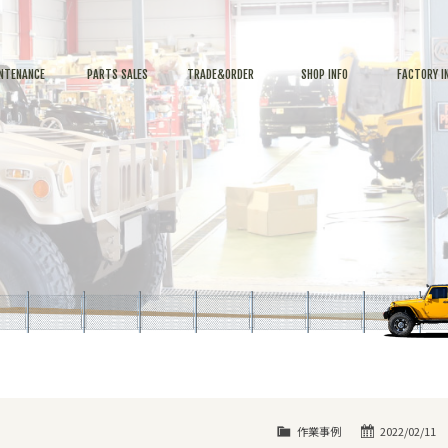
NTENANCE
PARTS SALES
TRADE&ORDER
SHOP INFO
FACTORY I
作業事例
2022/02/11