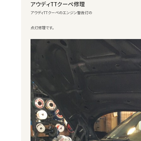
アウディTTクーペ修理
アウディTTクーペのエンジン警告灯の
点灯修理です。