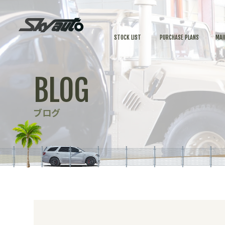
STOCK LIST
PURCHASE PLANS
MAI
BLOG
ブログ