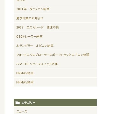
2001年 ダッジバン納車
夏季休業のお知らせ
2017 エスカレード 変速不良
OSOトレーラー納車
JLラングラー ルビコン納車
フォードエクスプローラースポーツトラック エアコン修理
ハマーH1 リバーススイッチ交換
HMMWV納車
HMMWV納車
カテゴリー
ニュース