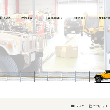
NTENANCE
PARTS SALES
TRADE&ORDER
SHOP INFO
FACTORY I
ブログ
2021/10/31