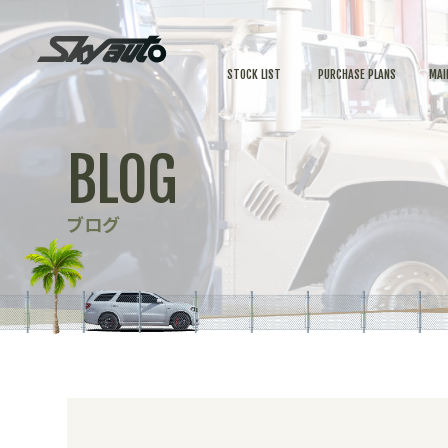
STOCK LIST
PURCHASE PLANS
MAI
BLOG
ブログ