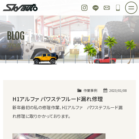
スカイオート
Instagram
LINE
お問い合わせ
048-97
ホーム
在庫車情報
ご購入プラン
BLOG
整備作業実例
パーツ販売
買取＆オーダー
ブログ
店舗紹介
工場紹介
会社概要
スタッフ紹介
求人情報
公式ブログ
お問い合わせ
作業事例
2023/01/08
H1アルファ パワステフルード漏れ修理
新年最初の私の修理作業、H1アルファ パワステフルード漏
れ修理に取りかかっております。