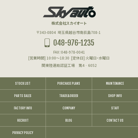
HUMMER H1 PARTS
ハマーH1用パーツ
株式会社スカイオート
エンジン(HUMMER)
〒343-0804
埼玉県越谷市南荻島708-1
048-976-1235
フューエル(HUMMER)
FAX：048-978-0041
クーリング(HUMMER)
[営業時間] 10:00～18:30
[定休日] 火曜日・水曜日
関東陸運局認証工場 第4‐6052
アクスル＆サスペンション(HUMMER)
ハブリダクション(HUMMER)
STOCK LIST
PURCHASE PLANS
MAINTENANCE
PARTS SALES
ステアリング(HUMMER)
TRADE&ORDER
SHOP INFO
FACTORY INFO
COMPANY
STAFF
ブレーキ(HUMMER)
RECRUIT
BLOG
CONTACT US
CTIS＆ホイール(HUMMER)
PRIVACY POLICY
AT＆トランスファー(HUMMER)