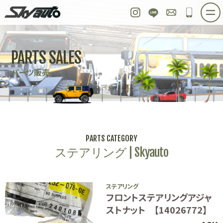
スカイオート
Instagram
LINE
お問い合わせ
048-97
ホーム
在庫車情報
ご購入プラン
PARTS SALES
整備作業実例
パーツ販売
買取＆オーダー
パーツ販売
店舗紹介
工場紹介
会社概要
スタッフ紹介
求人情報
公式ブログ
お問い合わせ
PARTS CATEGORY
ステアリング | Skyauto
ステアリング
フロントステアリングアジャ
ストナット 【14026772】