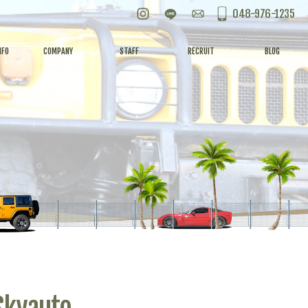
Instagram
LINE
お問い合わせ
048-976-1235
NFO
COMPANY
STAFF
RECRUIT
BLOG