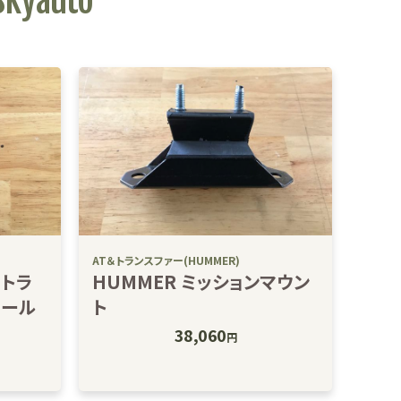
yauto
AT＆トランスファー(HUMMER)
 トラ
HUMMER ミッションマウン
ロール
ト
38,060
円