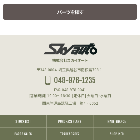
パーツを探す
HUMMER H1 PARTS
ハマーH1用パーツ
株式会社スカイオート
エンジン(HUMMER)
〒343-0804
埼玉県越谷市南荻島708-1
048-976-1235
フューエル(HUMMER)
FAX：048-978-0041
クーリング(HUMMER)
[営業時間] 10:00～18:30
[定休日] 火曜日・水曜日
関東陸運局認証工場 第4‐6052
アクスル＆サスペンション(HUMMER)
ハブリダクション(HUMMER)
STOCK LIST
PURCHASE PLANS
MAINTENANCE
PARTS SALES
ステアリング(HUMMER)
TRADE&ORDER
SHOP INFO