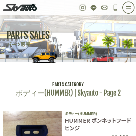
スカイオート
Instagram
LINE
お問い合わせ
048-97
ホーム
在庫車情報
ご購入プラン
PARTS SALES
整備作業実例
パーツ販売
買取＆オーダー
パーツ販売
店舗紹介
工場紹介
会社概要
スタッフ紹介
求人情報
公式ブログ
お問い合わせ
PARTS CATEGORY
ボディー(HUMMER) | Skyauto - Page 2
ボディー(HUMMER)
HUMMER ボンネットフード
ヒンジ