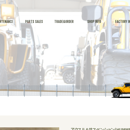
NTENANCE
PARTS SALES
TRADE&ORDER
SHOP INFO
FACTORY I
アクスル＆サスペンション(HUMME