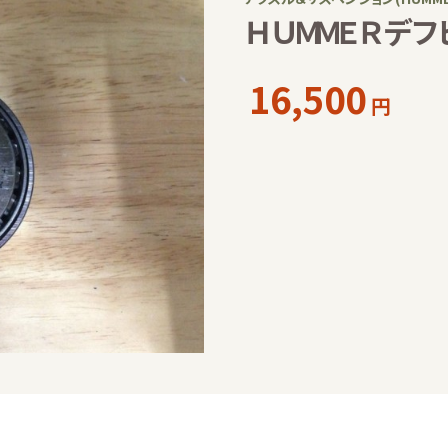
ＨＵＭＭＥＲデ
16,500
円