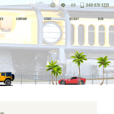
Instagram
LINE
お問い合わせ
048-976-1235
NFO
COMPANY
STAFF
RECRUIT
BLOG
R)