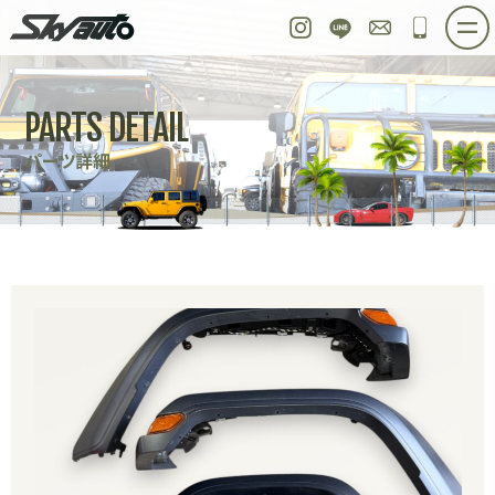
スカイオート
Instagram
LINE
お問い合わせ
048-97
ホーム
在庫車情報
ご購入プラン
PARTS DETAIL
整備作業実例
パーツ販売
買取＆オーダー
パーツ詳細
店舗紹介
工場紹介
会社概要
スタッフ紹介
求人情報
公式ブログ
お問い合わせ