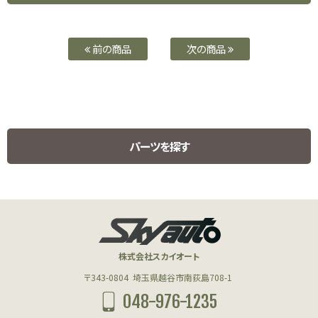
前の商品
次の商品
パーツを探す
HUMMER H1 PARTS
ハマーH1用パーツ
株式会社スカイオート
エンジン(HUMMER)
〒343-0804
埼玉県越谷市南荻島708-1
048-976-1235
フューエル(HUMMER)