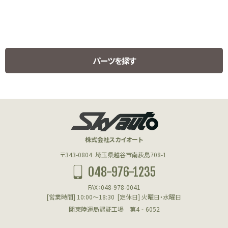
パーツを探す
HUMMER H1 PARTS
ハマーH1用パーツ
株式会社スカイオート
エンジン(HUMMER)
〒343-0804
埼玉県越谷市南荻島708-1
048-976-1235
フューエル(HUMMER)
FAX：048-978-0041
クーリング(HUMMER)
[営業時間] 10:00～18:30
[定休日] 火曜日・水曜日
関東陸運局認証工場 第4‐6052
アクスル＆サスペンション(HUMMER)