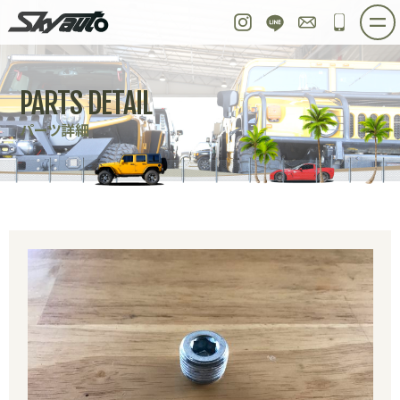
スカイオート
Instagram
LINE
お問い合わせ
048-97
ホーム
在庫車情報
ご購入プラン
PARTS DETAIL
整備作業実例
パーツ販売
買取＆オーダー
パーツ詳細
店舗紹介
工場紹介
会社概要
スタッフ紹介
求人情報
公式ブログ
お問い合わせ