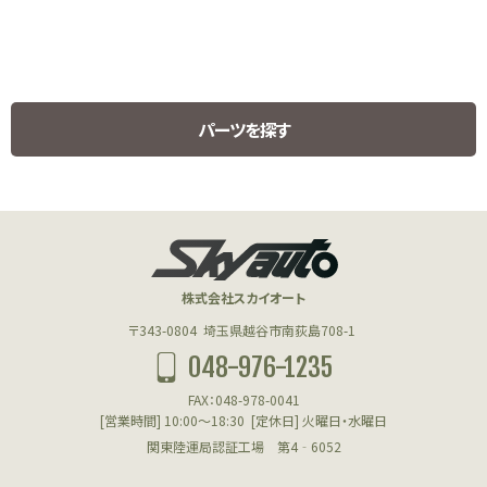
パーツを探す
HUMMER H1 PARTS
ハマーH1用パーツ
株式会社スカイオート
エンジン(HUMMER)
〒343-0804
埼玉県越谷市南荻島708-1
048-976-1235
フューエル(HUMMER)
FAX：048-978-0041
クーリング(HUMMER)
[営業時間] 10:00～18:30
[定休日] 火曜日・水曜日
関東陸運局認証工場 第4‐6052
アクスル＆サスペンション(HUMMER)