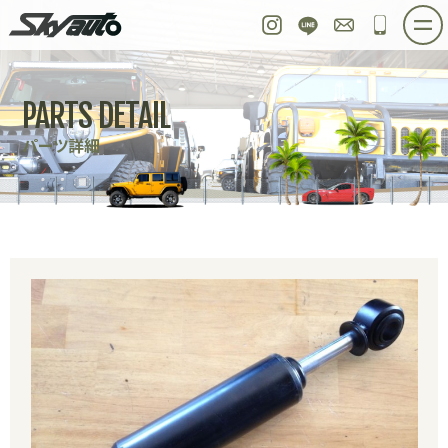
スカイオート
Instagram
LINE
お問い合わせ
048-97
ホーム
在庫車情報
ご購入プラン
PARTS DETAIL
整備作業実例
パーツ販売
買取＆オーダー
パーツ詳細
店舗紹介
工場紹介
会社概要
スタッフ紹介
求人情報
公式ブログ
お問い合わせ