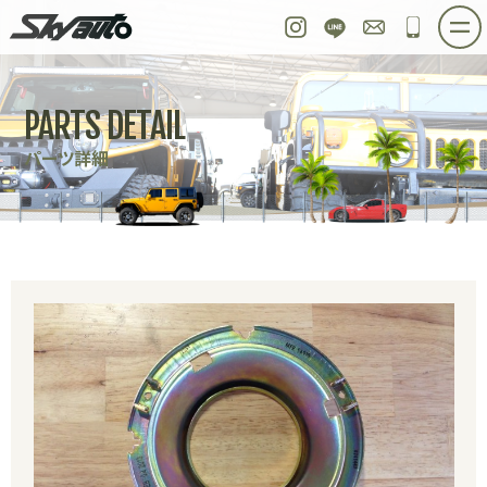
スカイオート
Instagram
LINE
お問い合わせ
048-97
ホーム
在庫車情報
ご購入プラン
PARTS DETAIL
整備作業実例
パーツ販売
買取＆オーダー
パーツ詳細
店舗紹介
工場紹介
会社概要
スタッフ紹介
求人情報
公式ブログ
お問い合わせ