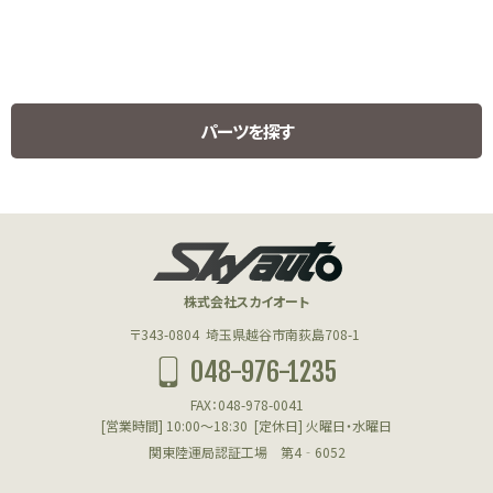
パーツを探す
HUMMER H1 PARTS
ハマーH1用パーツ
株式会社スカイオート
エンジン(HUMMER)
〒343-0804
埼玉県越谷市南荻島708-1
048-976-1235
フューエル(HUMMER)
FAX：048-978-0041
クーリング(HUMMER)
[営業時間] 10:00～18:30
[定休日] 火曜日・水曜日
関東陸運局認証工場 第4‐6052
アクスル＆サスペンション(HUMMER)