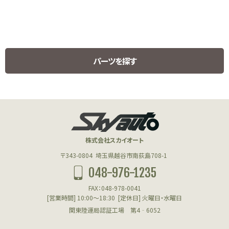
パーツを探す
HUMMER H1 PARTS
ハマーH1用パーツ
株式会社スカイオート
エンジン(HUMMER)
〒343-0804
埼玉県越谷市南荻島708-1
048-976-1235
フューエル(HUMMER)
FAX：048-978-0041
クーリング(HUMMER)
[営業時間] 10:00～18:30
[定休日] 火曜日・水曜日
関東陸運局認証工場 第4‐6052
アクスル＆サスペンション(HUMMER)