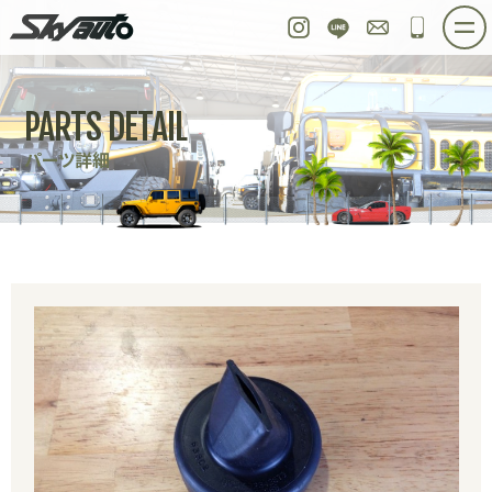
スカイオート
Instagram
LINE
お問い合わせ
048-97
ホーム
在庫車情報
ご購入プラン
PARTS DETAIL
整備作業実例
パーツ販売
買取＆オーダー
パーツ詳細
店舗紹介
工場紹介
会社概要
スタッフ紹介
求人情報
公式ブログ
お問い合わせ