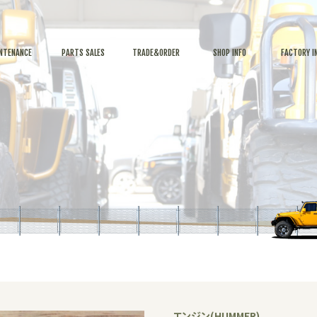
NTENANCE
PARTS SALES
TRADE&ORDER
SHOP INFO
FACTORY I
エンジン(HUMMER)