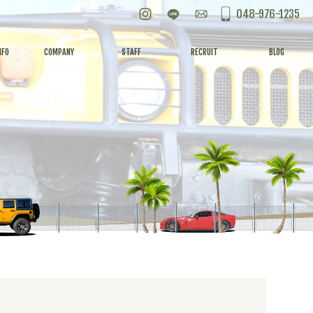
Instagram
LINE
お問い合わせ
048-976-1235
NFO
COMPANY
STAFF
RECRUIT
BLOG