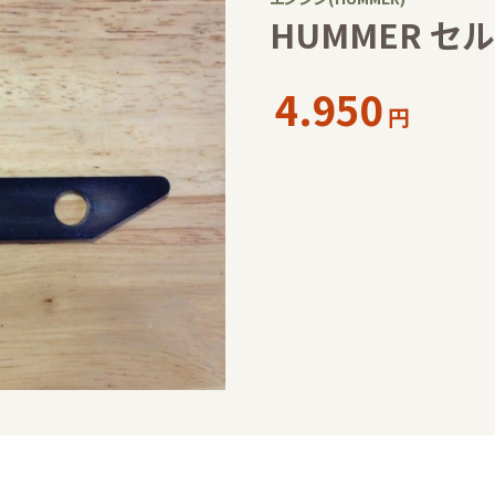
HUMMER セ
4.950
円