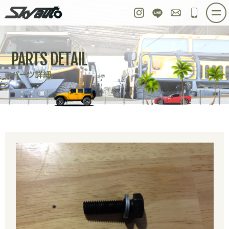
スカイオート
Instagram
LINE
お問い合わせ
048-97
ホーム
在庫車情報
ご購入プラン
PARTS DETAIL
整備作業実例
パーツ販売
買取＆オーダー
パーツ詳細
店舗紹介
工場紹介
会社概要
スタッフ紹介
求人情報
公式ブログ
お問い合わせ