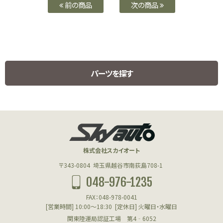
前の商品
次の商品
パーツを探す
HUMMER H1 PARTS
ハマーH1用パーツ
株式会社スカイオート
エンジン(HUMMER)
〒343-0804
埼玉県越谷市南荻島708-1
048-976-1235
フューエル(HUMMER)
FAX：048-978-0041
クーリング(HUMMER)
[営業時間] 10:00～18:30
[定休日] 火曜日・水曜日
関東陸運局認証工場 第4‐6052