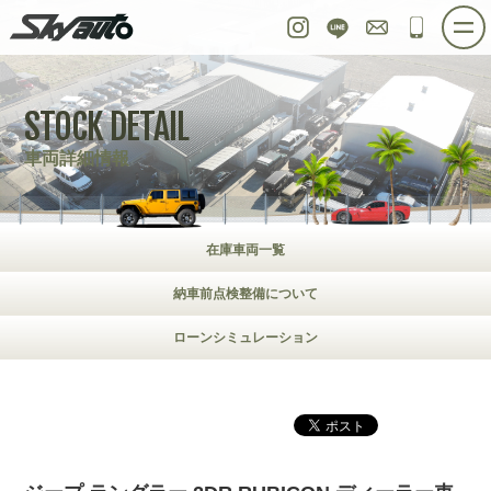
スカイオート
Instagram
LINE
お問い合わせ
048-97
ホーム
在庫車情報
ご購入プラン
STOCK DETAIL
整備作業実例
パーツ販売
買取＆オーダー
車両詳細情報
店舗紹介
工場紹介
会社概要
スタッフ紹介
公式ブログ
お問い合わせ
在庫車両一覧
納車前点検整備について
ローンシミュレーション