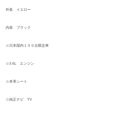
外装 イエロー
内装 ブラック
☆日本国内１００台限定車
☆3.6L エンジン
☆本革シート
☆純正ナビ TV